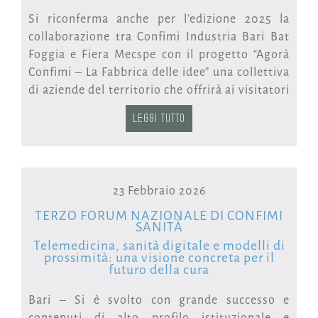
Si riconferma anche per l’edizione 2025 la
collaborazione tra Confimi Industria Bari Bat
Foggia e Fiera Mecspe con il progetto “Agorà
Confimi – La Fabbrica delle idee” una collettiva
di aziende del territorio che offrirà ai visitatori
opportunità di networking con gli espositori e
LEGGI TUTTO
i partner dell’area e momenti formativi, grazie
ad un ricco programma di eventi organizzati
dagli associati.
23 Febbraio 2026
“Abbiamo ritenuto importante partecipare a
Mecspe Bari 2025, per far conoscere meglio e
TERZO FORUM NAZIONALE DI CONFIMI
SANITÀ
apprezzare un settore produttivo in rapida
Telemedicina, sanità digitale e modelli di
evoluzione come quello plastico, che ha
prossimità: una visione concreta per il
raggiunto sul nostro territorio importanti
futuro della cura
livelli di qualità e innovazione tecnologica.
Bari – Si è svolto con grande successo e
L’agorà consentirà di discutere dei più attuali
contenuti di alto profilo istituzionale e