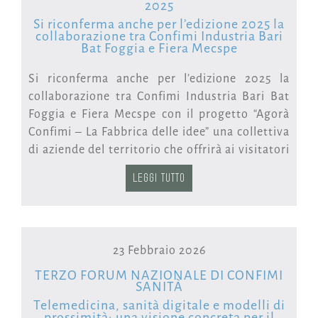
2025
Si riconferma anche per l’edizione 2025 la
collaborazione tra Confimi Industria Bari
Bat Foggia e Fiera Mecspe
Si riconferma anche per l’edizione 2025 la
collaborazione tra Confimi Industria Bari Bat
Foggia e Fiera Mecspe con il progetto “Agorà
Confimi – La Fabbrica delle idee” una collettiva
di aziende del territorio che offrirà ai visitatori
opportunità di networking con gli espositori e
LEGGI TUTTO
i partner dell’area e momenti formativi, grazie
ad un ricco programma di eventi organizzati
dagli associati.
23 Febbraio 2026
“Abbiamo ritenuto importante partecipare a
Mecspe Bari 2025, per far conoscere meglio e
TERZO FORUM NAZIONALE DI CONFIMI
SANITÀ
apprezzare un settore produttivo in rapida
Telemedicina, sanità digitale e modelli di
evoluzione come quello plastico, che ha
prossimità: una visione concreta per il