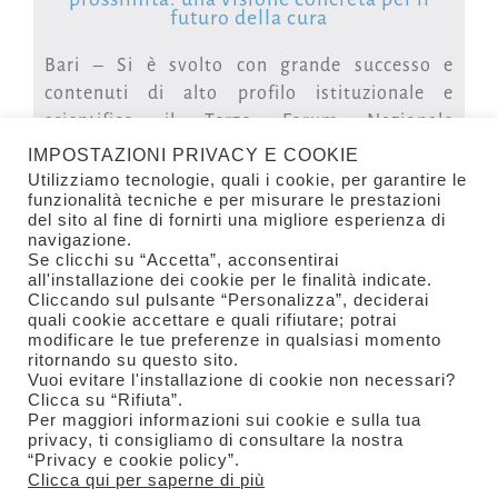
raggiunto sul nostro territorio importanti
futuro della cura
livelli di qualità e innovazione tecnologica.
Bari – Si è svolto con grande successo e
L’agorà consentirà di discutere dei più attuali
contenuti di alto profilo istituzionale e
ed urgenti temi legati allo sviluppo
scientifico il Terzo Forum Nazionale
dell’importantissima manifattura italiana, a
NextSalute 2025, promosso e organizzato
partire da quello dell’esigenza
IMPOSTAZIONI PRIVACY E COOKIE
dalla Sezione Salute di Confimi Industria Bari
improcrastinabile di una maggiore
Utilizziamo tecnologie, quali i cookie, per garantire le
funzionalità tecniche e per misurare le prestazioni
Bat Foggia, tenutosi presso la Camera di
integrazione ed aggregazione delle nostre
del sito al fine di fornirti una migliore esperienza di
LEGGI TUTTO
Commercio di Bari, e dedicato ai temi della
Imprese, di fronte alla sfida sempre più
navigazione.
telemedicina, della sanità digitale e dei nuovi
Se clicchi su “Accetta”, acconsentirai
impegnativa della competizione globale dei
all'installazione dei cookie per le finalità indicate.
modelli di sanità di prossimità.
mercati”
Cliccando sul pulsante “Personalizza”, deciderai
quali cookie accettare e quali rifiutare; potrai
L’iniziativa, fortemente voluta dal Presidente
modificare le tue preferenze in qualsiasi momento
© Confimi Industria Bari Bat Foggia
Raffaele Lazazzera Presidente di Confimi
ritornando su questo sito.
Viale Caduti di Nassirya 55 - Zona Santa Caterina Bari
Francesco Cannone e dal suo Vice Alessandro
Industria Bari Bat Foggia – Sezione Chimica e
Vuoi evitare l'installazione di cookie non necessari?
Tel. +39 080 5214689 - +39 335 7053242
Genchi, ha registrato la partecipazione
Plastica
Clicca su “Rifiuta”.
Email info@confimibari.it
Per maggiori informazioni sui cookie e sulla tua
qualificata di rappresentanti delle istituzioni,
Pec confimibari@pec.it
privacy, ti consigliamo di consultare la nostra
professionisti sanitari, imprese del settore,
CF 93451810720
“Privacy e cookie policy”.
operatori della filiera tecnologica e
Clicca qui per saperne di più
Privacy & Cookie Policy