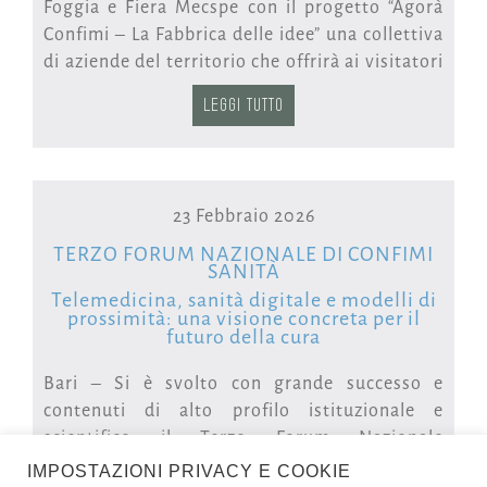
Foggia e Fiera Mecspe con il progetto “Agorà
Confimi – La Fabbrica delle idee” una collettiva
di aziende del territorio che offrirà ai visitatori
opportunità di networking con gli espositori e
LEGGI TUTTO
i partner dell’area e momenti formativi, grazie
ad un ricco programma di eventi organizzati
dagli associati.
23 Febbraio 2026
“Abbiamo ritenuto importante partecipare a
Mecspe Bari 2025, per far conoscere meglio e
TERZO FORUM NAZIONALE DI CONFIMI
SANITÀ
apprezzare un settore produttivo in rapida
Telemedicina, sanità digitale e modelli di
evoluzione come quello plastico, che ha
prossimità: una visione concreta per il
raggiunto sul nostro territorio importanti
futuro della cura
livelli di qualità e innovazione tecnologica.
Bari – Si è svolto con grande successo e
L’agorà consentirà di discutere dei più attuali
contenuti di alto profilo istituzionale e
ed urgenti temi legati allo sviluppo
scientifico il Terzo Forum Nazionale
dell’importantissima manifattura italiana, a
NextSalute 2025, promosso e organizzato
partire da quello dell’esigenza
IMPOSTAZIONI PRIVACY E COOKIE