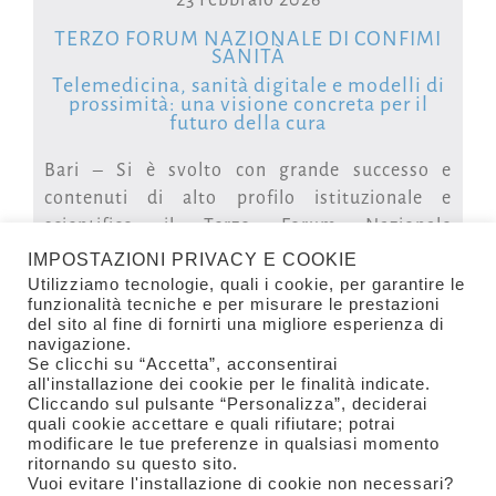
“Abbiamo ritenuto importante partecipare a
Mecspe Bari 2025, per far conoscere meglio e
TERZO FORUM NAZIONALE DI CONFIMI
SANITÀ
apprezzare un settore produttivo in rapida
Telemedicina, sanità digitale e modelli di
evoluzione come quello plastico, che ha
prossimità: una visione concreta per il
raggiunto sul nostro territorio importanti
futuro della cura
livelli di qualità e innovazione tecnologica.
Bari – Si è svolto con grande successo e
L’agorà consentirà di discutere dei più attuali
contenuti di alto profilo istituzionale e
ed urgenti temi legati allo sviluppo
scientifico il Terzo Forum Nazionale
dell’importantissima manifattura italiana, a
NextSalute 2025, promosso e organizzato
partire da quello dell’esigenza
IMPOSTAZIONI PRIVACY E COOKIE
dalla Sezione Salute di Confimi Industria Bari
improcrastinabile di una maggiore
Utilizziamo tecnologie, quali i cookie, per garantire le
funzionalità tecniche e per misurare le prestazioni
Bat Foggia, tenutosi presso la Camera di
integrazione ed aggregazione delle nostre
del sito al fine di fornirti una migliore esperienza di
LEGGI TUTTO
Commercio di Bari, e dedicato ai temi della
Imprese, di fronte alla sfida sempre più
navigazione.
telemedicina, della sanità digitale e dei nuovi
Se clicchi su “Accetta”, acconsentirai
impegnativa della competizione globale dei
all'installazione dei cookie per le finalità indicate.
modelli di sanità di prossimità.
mercati”
Cliccando sul pulsante “Personalizza”, deciderai
quali cookie accettare e quali rifiutare; potrai
L’iniziativa, fortemente voluta dal Presidente
modificare le tue preferenze in qualsiasi momento
© Confimi Industria Bari Bat Foggia
Raffaele Lazazzera Presidente di Confimi
ritornando su questo sito.
Viale Caduti di Nassirya 55 - Zona Santa Caterina Bari
Francesco Cannone e dal suo Vice Alessandro
Industria Bari Bat Foggia – Sezione Chimica e
Vuoi evitare l'installazione di cookie non necessari?
Tel. +39 080 5214689 - +39 335 7053242